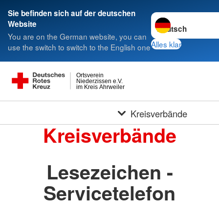
Sie befinden sich auf der deutschen
Sprache wechseln 
Website
You are on the German website, you can
Alles klar
use the switch to switch to the English one
Ortsverein
Niederzissen e.V.
im Kreis Ahrweiler
Kreisverbände
Kreisverbände
Lesezeichen -
Servicetelefon