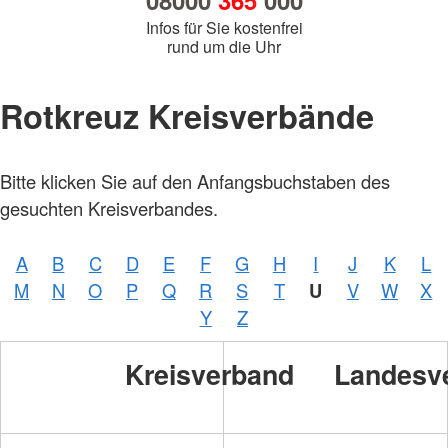
08000
365
000
Infos für Sie kostenfrei
rund um die Uhr
Rotkreuz Kreisverbände
Foto:
Bitte klicken Sie auf den Anfangsbuchstaben des
A.
Zelck /
gesuchten Kreisverbandes.
DRKS,
Karte:
©…
A
B
C
D
E
F
G
H
I
J
K
L
Foto:
A.
M
N
O
P
Q
R
S
T
U
V
W
X
Zelck /
DRK-
Y
Z
Service
GmbH
Kreisverband
Landesv